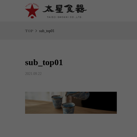
sub_top01
sub_top01
2021.09.22